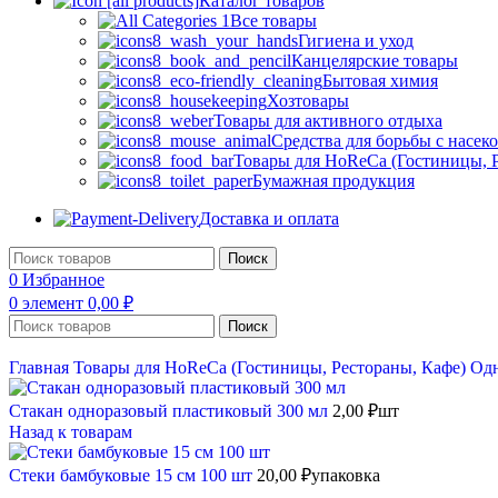
Каталог товаров
Все товары
Гигиена и уход
Канцелярские товары
Бытовая химия
Хозтовары
Товары для активного отдыха
Средства для борьбы с насе
Товары для HoReCa (Гостиницы, Р
Бумажная продукция
Доставка и оплата
Поиск
0
Избранное
0
элемент
0,00
₽
Поиск
Главная
Товары для HoReCa (Гостиницы, Рестораны, Кафе)
Одн
Стакан одноразовый пластиковый 300 мл
2,00
₽
шт
Назад к товарам
Стеки бамбуковые 15 см 100 шт
20,00
₽
упаковка