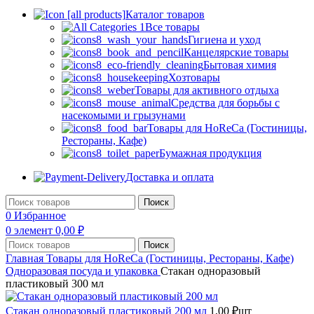
Каталог товаров
Все товары
Гигиена и уход
Канцелярские товары
Бытовая химия
Хозтовары
Товары для активного отдыха
Средства для борьбы с
насекомыми и грызунами
Товары для HoReCa (Гостиницы,
Рестораны, Кафе)
Бумажная продукция
Доставка и оплата
Поиск
0
Избранное
0
элемент
0,00
₽
Поиск
Главная
Товары для HoReCa (Гостиницы, Рестораны, Кафе)
Одноразовая посуда и упаковка
Стакан одноразовый
пластиковый 300 мл
Стакан одноразовый пластиковый 200 мл
1,00
₽
шт