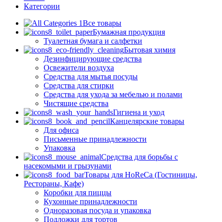
Категории
Все товары
Бумажная продукция
Туалетная бумага и салфетки
Бытовая химия
Дезинфицирующие средства
Освежители воздуха
Средства для мытья посуды
Средства для стирки
Средства для ухода за мебелью и полами
Чистящие средства
Гигиена и уход
Канцелярские товары
Для офиса
Письменные принадлежности
Упаковка
Средства для борьбы с
насекомыми и грызунами
Товары для HoReCa (Гостиницы,
Рестораны, Кафе)
Коробки для пиццы
Кухонные принадлежности
Одноразовая посуда и упаковка
Подложки для тортов