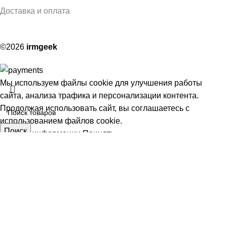
Доставка и оплата
©2026
irmgeek
Мы используем файлы cookie для улучшения работы
сайта, анализа трафика и персонализации контента.
Продолжая использовать сайт, вы соглашаетесь с
использованием файлов cookie.
Поиск
Больше информации
Принять
Фольга пищевая 100 М
АЯ
350,00
₽
шт