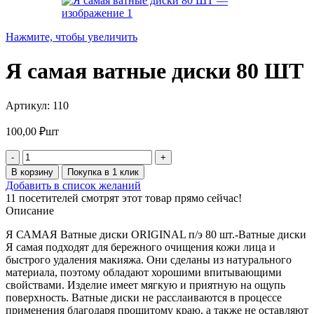
Нажмите, чтобы увеличить
Я самая ватные диски 80 ШТ
Артикул:
110
100,00
₽
шт
Количество
товара
В корзину
Покупка в 1 клик
Я
Добавить в список желаний
самая
11
посетителей смотрят этот товар прямо сейчас!
ватные
Описание
диски
80
Я САМАЯ Ватные диски ORIGINAL п/э 80 шт.-Ватные диски
ШТ
Я самая подходят для бережного очищения кожи лица и
быстрого удаления макияжа. Они сделаны из натурального
материала, поэтому обладают хорошими впитывающими
свойствами. Изделие имеет мягкую и приятную на ощупь
поверхность. Ватные диски не расслаиваются в процессе
применения благодаря прошитому краю, а также не оставляют