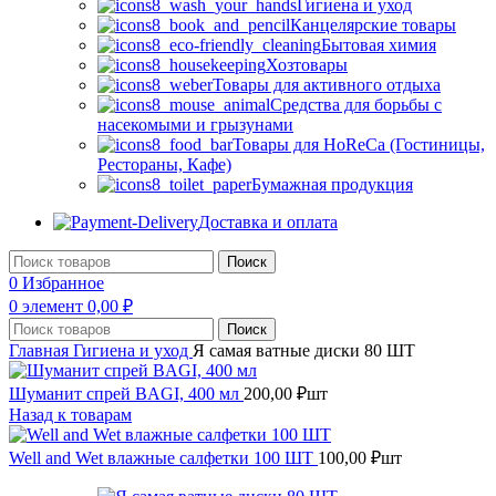
Гигиена и уход
Канцелярские товары
Бытовая химия
Хозтовары
Товары для активного отдыха
Средства для борьбы с
насекомыми и грызунами
Товары для HoReCa (Гостиницы,
Рестораны, Кафе)
Бумажная продукция
Доставка и оплата
Поиск
0
Избранное
0
элемент
0,00
₽
Поиск
Главная
Гигиена и уход
Я самая ватные диски 80 ШТ
Шуманит спрей BAGI, 400 мл
200,00
₽
шт
Назад к товарам
Well and Wet влажные салфетки 100 ШТ
100,00
₽
шт