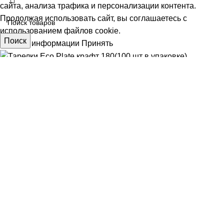
сайта, анализа трафика и персонализации контента.
Продолжая использовать сайт, вы соглашаетесь с
использованием файлов cookie.
Поиск
Больше информации
Принять
Тарелки Eco Plate крафт 180(100 шт в упаковке)
АЯ
300,00
₽
шт
В корзину
Покупка в 1 клик
Меню
0
Избранное
ИЕ
0
элемент
Заказ