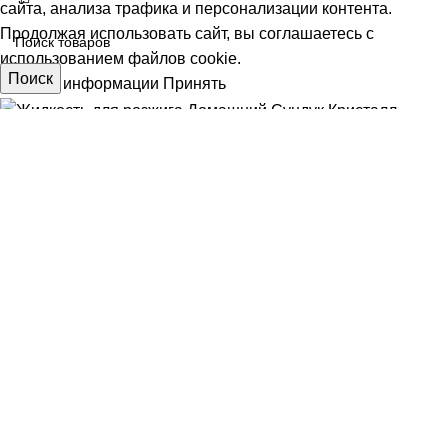
сайта, анализа трафика и персонализации контента.
Продолжая использовать сайт, вы соглашаетесь с
использованием файлов cookie.
Поиск
Больше информации
Принять
Жидкость для розжига Домашний Сундук Кристалл
АЯ
50,00
₽
шт
В корзину
Покупка в 1 клик
Меню
0
Избранное
ИЕ
0
элемент
Заказ