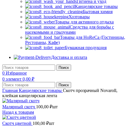
Гигиена и уход
Канцелярские товары
Бытовая химия
Хозтовары
Товары для активного отдыха
Средства для борьбы с
насекомыми и грызунами
Товары для HoReCa (Гостиницы,
Рестораны, Кафе)
Бумажная продукция
Доставка и оплата
Поиск
0
Избранное
0
элемент
0,00
₽
Поиск
Главная
Канцелярские товары
Скотч прозрачный Novaroll,
клейкая канцелярская лента
Малярный скотч
100,00
₽
шт
Назад к товарам
Скотч цветной
100,00
₽
шт