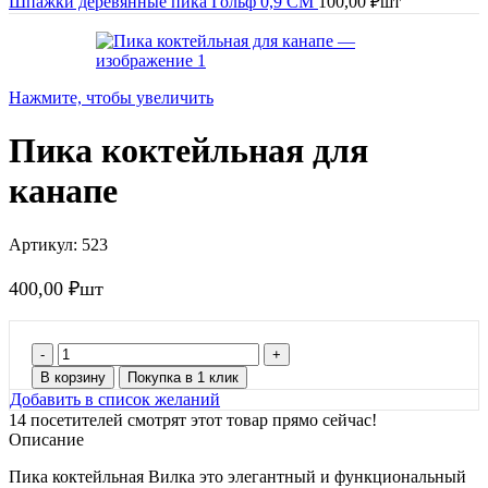
Шпажки деревянные пика Гольф 0,9 СМ
100,00
₽
шт
Нажмите, чтобы увеличить
Пика коктейльная для
канапе
Артикул:
523
400,00
₽
шт
Количество
товара
В корзину
Покупка в 1 клик
Пика
Добавить в список желаний
коктейльная
14
посетителей смотрят этот товар прямо сейчас!
для
Описание
канапе
Пика коктейльная Вилка это элегантный и функциональный