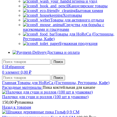
Гигиена и уход
Канцелярские товары
Бытовая химия
Хозтовары
Товары для активного отдыха
Средства для борьбы с
насекомыми и грызунами
Товары для HoReCa (Гостиницы,
Рестораны, Кафе)
Бумажная продукция
Доставка и оплата
Поиск
0
Избранное
0
элемент
0,00
₽
Поиск
Главная
Товары для HoReCa (Гостиницы, Рестораны, Кафе)
Расходные материалы
Пика коктейльная для канапе
Палочки для суши и роллов (100 шт в упаковке)
150,00
₽
упаковка
Назад к товарам