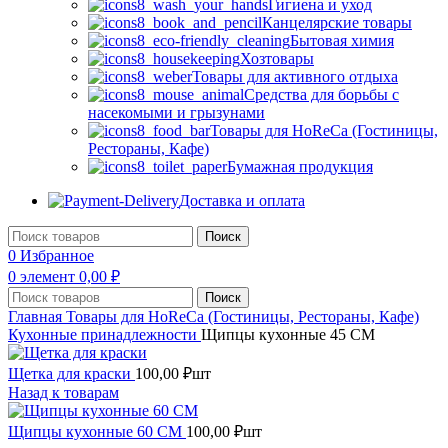
Гигиена и уход
Канцелярские товары
Бытовая химия
Хозтовары
Товары для активного отдыха
Средства для борьбы с
насекомыми и грызунами
Товары для HoReCa (Гостиницы,
Рестораны, Кафе)
Бумажная продукция
Доставка и оплата
Поиск
0
Избранное
0
элемент
0,00
₽
Поиск
Главная
Товары для HoReCa (Гостиницы, Рестораны, Кафе)
Кухонные принадлежности
Щипцы кухонные 45 СМ
Щетка для краски
100,00
₽
шт
Назад к товарам
Щипцы кухонные 60 СМ
100,00
₽
шт