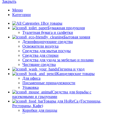
Закрыть
Меню
Категории
Все товары
Бумажная продукция
Туалетная бумага и салфетки
Бытовая химия
Дезинфицирующие средства
Освежители воздуха
Средства для мытья посуды
Средства для стирки
Средства для ухода за мебелью и полами
Чистящие средства
Гигиена и уход
Канцелярские товары
Для офиса
Письменные принадлежности
Упаковка
Средства для борьбы с
насекомыми и грызунами
Товары для HoReCa (Гостиницы,
Рестораны, Кафе)
Коробки для пиццы