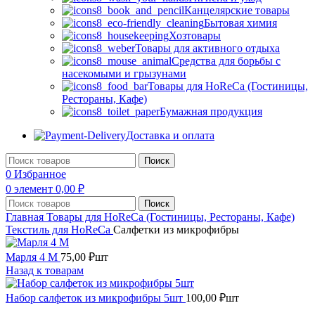
Канцелярские товары
Бытовая химия
Хозтовары
Товары для активного отдыха
Средства для борьбы с
насекомыми и грызунами
Товары для HoReCa (Гостиницы,
Рестораны, Кафе)
Бумажная продукция
Доставка и оплата
Поиск
0
Избранное
0
элемент
0,00
₽
Поиск
Главная
Товары для HoReCa (Гостиницы, Рестораны, Кафе)
Текстиль для HoReCa
Салфетки из микрофибры
Марля 4 М
75,00
₽
шт
Назад к товарам
Набор салфеток из микрофибры 5шт
100,00
₽
шт