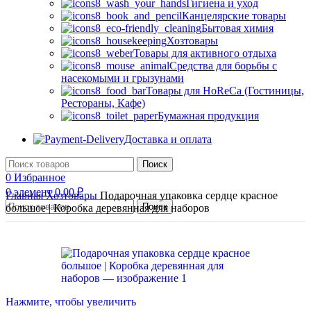
Гигиена и уход
Канцелярские товары
Бытовая химия
Хозтовары
Товары для активного отдыха
Средства для борьбы с
насекомыми и грызунами
Товары для HoReCa (Гостиницы,
Рестораны, Кафе)
Бумажная продукция
Доставка и оплата
Поиск
0
Избранное
0
элемент
0,00
₽
Главная
Хозтовары
Подарочная упаковка сердце красное
Поиск
большое | Коробка деревянная для наборов
Нажмите, чтобы увеличить