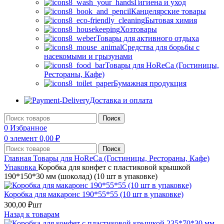
Гигиена и уход
Канцелярские товары
Бытовая химия
Хозтовары
Товары для активного отдыха
Средства для борьбы с
насекомыми и грызунами
Товары для HoReCa (Гостиницы,
Рестораны, Кафе)
Бумажная продукция
Доставка и оплата
Поиск
0
Избранное
0
элемент
0,00
₽
Поиск
Главная
Товары для HoReCa (Гостиницы, Рестораны, Кафе)
Упаковка
Коробка для конфет с пластиковой крышкой
190*150*30 мм (шоколад) (10 шт в упаковке)
Коробка для макаронс 190*55*55 (10 шт в упаковке)
300,00
₽
шт
Назад к товарам