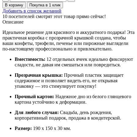
товара
В корзину
Покупка в 1 клик
Коробка
Добавить в список желаний
для
10
посетителей смотрят этот товар прямо сейчас!
конфет
Описание
с
пластиковой
Идеальное решение для красивого и аккуратного подарка! Эта
крышкой
практичная коробка с прозрачной крышкой создана, чтобы
190*150*30
ваши конфеты, трюфели, печенье или пирожные выглядели
мм
по-настоящему профессионально и привлекательно.
(шоколад)
(10
Вместимость:
12 отдельных ячеек идеально фиксируют
шт
сладости, не давая им смешаться или повредиться.
в
упаковке)
Прозрачная крышка:
Прочный пластик защищает
содержимое и позволяет видеть его, не открывая
упаковку — это стимулирует покупку!
Прочный картон:
Надежное дно из белого глянцевого
картона устойчиво к деформации.
Для любого случая:
Свадьба, день рождения,
корпоративный подарок, продажа в кондитерской.
Размер:
190 х 150 х 30 мм.