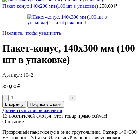
Пакет-конус 140х200 мм (100 шт в упаковке)
250,00
₽
Нажмите, чтобы увеличить
Пакет-конус, 140х300 мм (100
шт в упаковке)
Артикул:
1042
350,00
₽
Количество
товара
В корзину
Покупка в 1 клик
Пакет-
Добавить в список желаний
конус,
13
посетителей смотрят этот товар прямо сейчас!
140х300
Описание
мм
(100
Прозрачный пакет-конус в виде треугольника. Размер 140×300
шт
мм, толщина 30 мкм. Идеальный вариант для упаковки