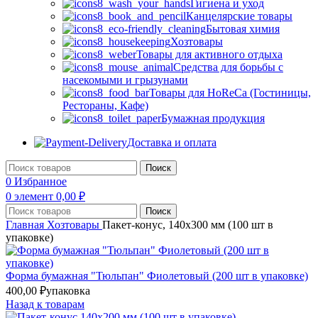
Гигиена и уход
Канцелярские товары
Бытовая химия
Хозтовары
Товары для активного отдыха
Средства для борьбы с
насекомыми и грызунами
Товары для HoReCa (Гостиницы,
Рестораны, Кафе)
Бумажная продукция
Доставка и оплата
Поиск
0
Избранное
0
элемент
0,00
₽
Поиск
Главная
Хозтовары
Пакет-конус, 140х300 мм (100 шт в
упаковке)
Форма бумажная "Тюльпан" Фиолетовый (200 шт в упаковке)
400,00
₽
упаковка
Назад к товарам