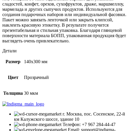
в
сладостей, конфет, орехов, сухофруктов, драже, маршмеллоу,
упаковке)
мармелада и других сыпучих продуктов. Используются для
создания подарочных наборов или индивидуальной фасовки.
Пакет можно завязать ленточкой или закрыть клипсой,
наклеить красивую этикетку. В результате получится
презентабельная и стильная упаковка. Благодаря глянцевой
поверхности материала БОПП, упакованная продукция будет
выглядеть очень привлекательно.
Детали
Размер
140х300 мм
Цвет
Прозрачный
Толщина
30 мкм
г. Москва, пос. Сосенское, 22-й
км Калужского шоссе, здание 10
Телефон: +7 967 284-44-47
Email: support@indigma-