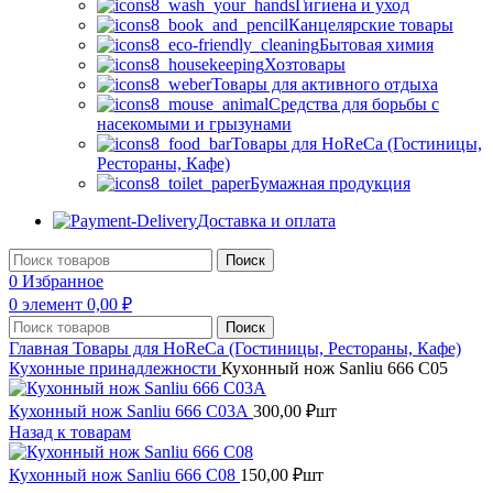
Гигиена и уход
Канцелярские товары
Бытовая химия
Хозтовары
Товары для активного отдыха
Средства для борьбы с
насекомыми и грызунами
Товары для HoReCa (Гостиницы,
Рестораны, Кафе)
Бумажная продукция
Доставка и оплата
Поиск
0
Избранное
0
элемент
0,00
₽
Поиск
Главная
Товары для HoReCa (Гостиницы, Рестораны, Кафе)
Кухонные принадлежности
Кухонный нож Sanliu 666 С05
Кухонный нож Sanliu 666 С03А
300,00
₽
шт
Назад к товарам
Кухонный нож Sanliu 666 С08
150,00
₽
шт