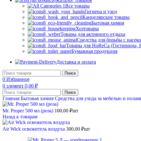
Каталог товаров
Все товары
Гигиена и уход
Канцелярские товары
Бытовая химия
Хозтовары
Товары для активного отдыха
Средства для борьбы с насе
Товары для HoReCa (Гостиницы, Р
Бумажная продукция
Доставка и оплата
Поиск
0
Избранное
0
элемент
0,00
₽
Поиск
Главная
Бытовая химия
Средства для ухода за мебелью и пола
Mr. Proper 500 мл (роза)
100,00
₽
шт
Назад к товарам
Air Wick освежитель воздуха
300,00
₽
шт