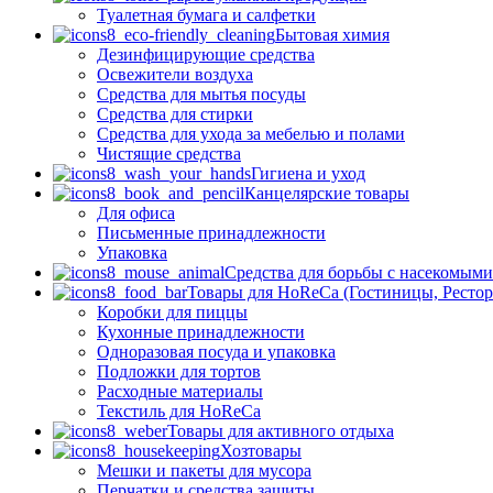
Туалетная бумага и салфетки
Бытовая химия
Дезинфицирующие средства
Освежители воздуха
Средства для мытья посуды
Средства для стирки
Средства для ухода за мебелью и полами
Чистящие средства
Гигиена и уход
Канцелярские товары
Для офиса
Письменные принадлежности
Упаковка
Средства для борьбы с насекомым
Товары для HoReCa (Гостиницы, Рестор
Коробки для пиццы
Кухонные принадлежности
Одноразовая посуда и упаковка
Подложки для тортов
Расходные материалы
Текстиль для HoReCa
Товары для активного отдыха
Хозтовары
Мешки и пакеты для мусора
Перчатки и средства защиты