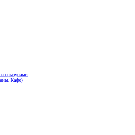
и и грызунами
аны, Кафе)