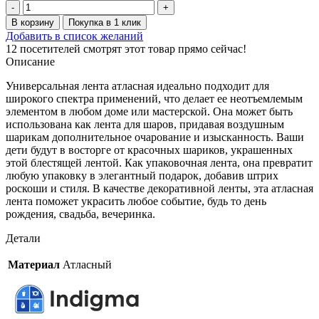
Количество
товара
В корзину
Покупка в 1 клик
Лента
Добавить в список желаний
атласная,
12
посетителей смотрят этот товар прямо сейчас!
на
Описание
пене,
односторонняя,
Универсальная лента атласная идеально подходит для
25
широкого спектра применений, что делает ее неотъемлемым
мм
элементом в любом доме или мастерской. Она может быть
х
использована как лента для шаров, придавая воздушным
25
шарикам дополнительное очарование и изысканность. Ваши
ярд,
дети будут в восторге от красочных шариков, украшенных
светло-
этой блестящей лентой. Как упаковочная лента, она превратит
персиковый
любую упаковку в элегантный подарок, добавив штрих
роскоши и стиля. В качестве декоративной ленты, эта атласная
лента поможет украсить любое событие, будь то день
рождения, свадьба, вечеринка.
Детали
Материал
Атласный