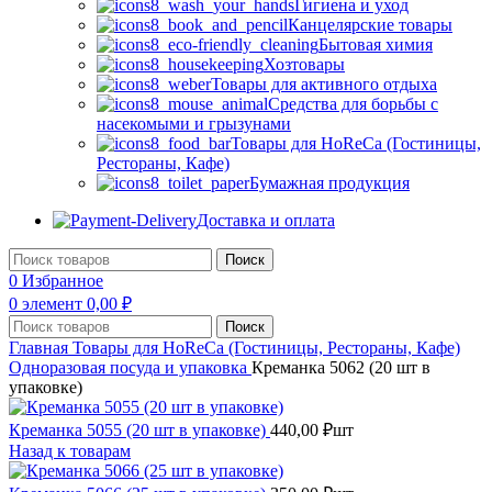
Гигиена и уход
Канцелярские товары
Бытовая химия
Хозтовары
Товары для активного отдыха
Средства для борьбы с
насекомыми и грызунами
Товары для HoReCa (Гостиницы,
Рестораны, Кафе)
Бумажная продукция
Доставка и оплата
Поиск
0
Избранное
0
элемент
0,00
₽
Поиск
Главная
Товары для HoReCa (Гостиницы, Рестораны, Кафе)
Одноразовая посуда и упаковка
Креманка 5062 (20 шт в
упаковке)
Креманка 5055 (20 шт в упаковке)
440,00
₽
шт
Назад к товарам