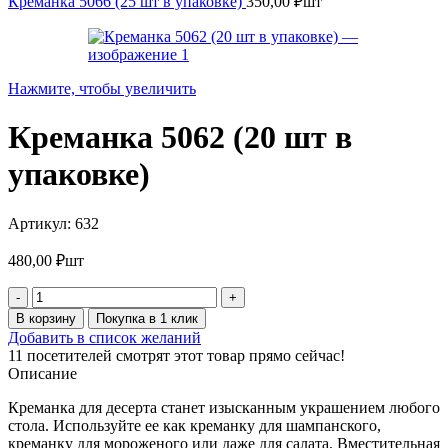
Креманка 5066 (25 шт в упаковке)
350,00
₽
шт
Нажмите, чтобы увеличить
Креманка 5062 (20 шт в
упаковке)
Артикул:
632
480,00
₽
шт
Количество
товара
В корзину
Покупка в 1 клик
Креманка
Добавить в список желаний
5062
11
посетителей смотрят этот товар прямо сейчас!
(20
Описание
шт
в
Креманка для десерта станет изысканным украшением любого
упаковке)
стола. Используйте ее как креманку для шампанского,
креманку для мороженого или даже для салата. Вместительная