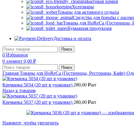
Бытовая химия
Хозтовары
Товары для активного отдыха
Средства для борьбы с насе
Товары для HoReCa (Гостиницы, Р
Бумажная продукция
Доставка и оплата
Поиск
0
Избранное
0
элемент
0,00
₽
Поиск
Главная
Товары для HoReCa (Гостиницы, Рестораны, Кафе)
Одн
Креманка 5034 (20 шт в упаковке)
280,00
₽
шт
Назад к товарам
Креманка 5037 (20 шт в упаковке)
280,00
₽
шт
Нажмите, чтобы увеличить