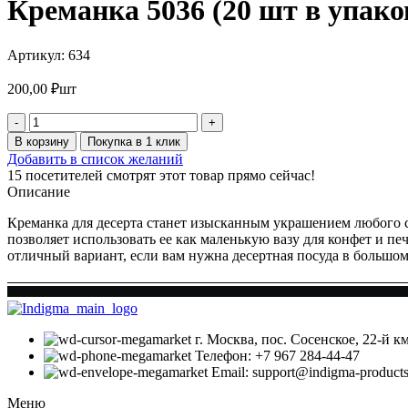
Креманка 5036 (20 шт в упако
Артикул:
634
200,00
₽
шт
Количество
товара
В корзину
Покупка в 1 клик
Креманка
Добавить в список желаний
5036
15
посетителей смотрят этот товар прямо сейчас!
(20
Описание
шт
в
Креманка для десерта станет изысканным украшением любого с
упаковке)
позволяет использовать ее как маленькую вазу для конфет и п
отличный вариант, если вам нужна десертная посуда в большом
г. Москва, пос. Сосенское, 22-й 
Телефон: +7 967 284-44-47
Email: support@indigma-products
Меню