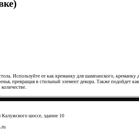
вке)
тола. Используйте ее как креманку для шампанского, креманку 
еченья, превращая в стильный элемент декора. Также подойдет к
 количестве.
км Калужского шоссе, здание 10
.ru