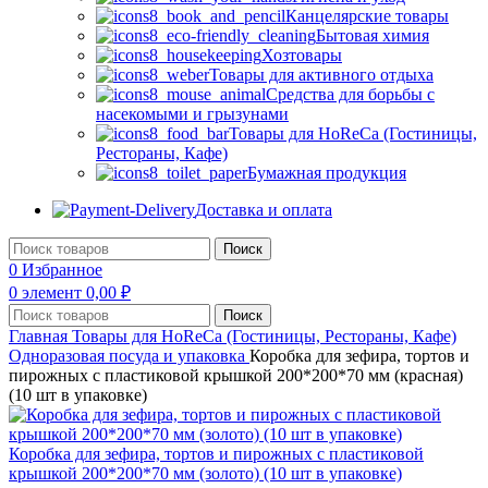
Канцелярские товары
Бытовая химия
Хозтовары
Товары для активного отдыха
Средства для борьбы с
насекомыми и грызунами
Товары для HoReCa (Гостиницы,
Рестораны, Кафе)
Бумажная продукция
Доставка и оплата
Поиск
0
Избранное
0
элемент
0,00
₽
Поиск
Главная
Товары для HoReCa (Гостиницы, Рестораны, Кафе)
Одноразовая посуда и упаковка
Коробка для зефира, тортов и
пирожных с пластиковой крышкой 200*200*70 мм (красная)
(10 шт в упаковке)
Коробка для зефира, тортов и пирожных с пластиковой
крышкой 200*200*70 мм (золото) (10 шт в упаковке)