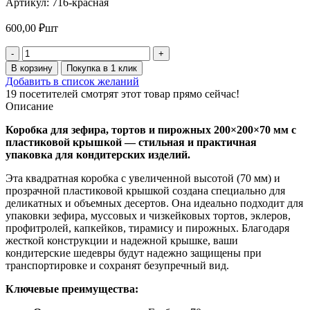
Артикул:
716-красная
600,00
₽
шт
Количество
товара
В корзину
Покупка в 1 клик
Коробка
Добавить в список желаний
для
19
посетителей смотрят этот товар прямо сейчас!
зефира,
Описание
тортов
и
Коробка для зефира, тортов и пирожных 200×200×70 мм с
пирожных
пластиковой крышкой — стильная и практичная
с
упаковка для кондитерских изделий.
пластиковой
крышкой
Эта квадратная коробка с увеличенной высотой (70 мм) и
200*200*70
прозрачной пластиковой крышкой создана специально для
мм
деликатных и объемных десертов. Она идеально подходит для
(красная)
упаковки зефира, муссовых и чизкейковых тортов, эклеров,
(10
профитролей, капкейков, тирамису и пирожных. Благодаря
шт
жесткой конструкции и надежной крышке, ваши
в
кондитерские шедевры будут надежно защищены при
упаковке)
транспортировке и сохранят безупречный вид.
Ключевые преимущества: