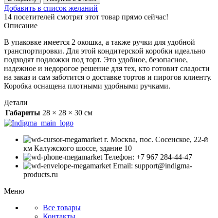
Коробка
Добавить в список желаний
для
14
посетителей смотрят этот товар прямо сейчас!
торта
Описание
с
ручками
В упаковке имеется 2 окошка, а также ручки для удобной
280*280*300
транспортировки. Для этой кондитерской коробки идеально
(10
подходят подложки под торт. Это удобное, безопасное,
шт
надежное и недорогое решение для тех, кто готовит сладости
в
на заказ и сам заботится о доставке тортов и пирогов клиенту.
упаковке)
Коробка оснащена плотными удобными ручками.
Детали
Габариты
28 × 28 × 30 см
г. Москва, пос. Сосенское, 22-й
км Калужского шоссе, здание 10
Телефон: +7 967 284-44-47
Email: support@indigma-
products.ru
Меню
Все товары
Контакты