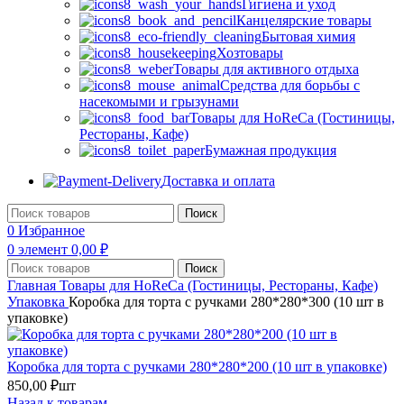
Гигиена и уход
Канцелярские товары
Бытовая химия
Хозтовары
Товары для активного отдыха
Средства для борьбы с
насекомыми и грызунами
Товары для HoReCa (Гостиницы,
Рестораны, Кафе)
Бумажная продукция
Доставка и оплата
Поиск
0
Избранное
0
элемент
0,00
₽
Поиск
Главная
Товары для HoReCa (Гостиницы, Рестораны, Кафе)
Упаковка
Коробка для торта с ручками 280*280*300 (10 шт в
упаковке)
Коробка для торта с ручками 280*280*200 (10 шт в упаковке)
850,00
₽
шт
Назад к товарам