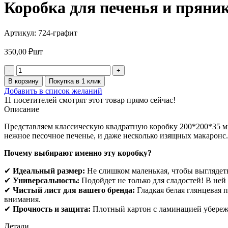
Коробка для печенья и пряник
Артикул:
724-графит
350,00
₽
шт
Количество
товара
В корзину
Покупка в 1 клик
Коробка
Добавить в список желаний
для
11
посетителей смотрят этот товар прямо сейчас!
печенья
Описание
и
пряников
Представляем классическую квадратную коробку 200*200*35 м
200*200*35
нежное песочное печенье, и даже несколько изящных макаронс.
мм
(графит)
Почему выбирают именно эту коробку?
(10
шт
✔
Идеальный размер:
Не слишком маленькая, чтобы выглядеть
в
✔
Универсальность:
Подойдет не только для сладостей! В не
упаковке)
✔
Чистый лист для вашего бренда:
Гладкая белая глянцевая 
внимания.
✔
Прочность и защита:
Плотный картон с ламинацией убереже
Детали