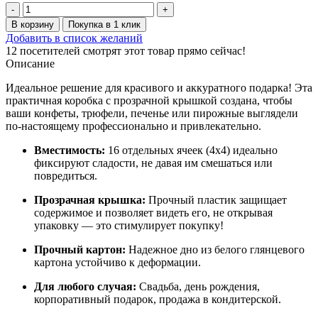
Количество
товара
В корзину
Покупка в 1 клик
Коробка
Добавить в список желаний
для
12
посетителей смотрят этот товар прямо сейчас!
конфет
Описание
с
пластиковой
Идеальное решение для красивого и аккуратного подарка! Эта
крышкой
практичная коробка с прозрачной крышкой создана, чтобы
200*200*30
ваши конфеты, трюфели, печенье или пирожные выглядели
мм
по-настоящему профессионально и привлекательно.
(крафт)
(10
Вместимость:
16 отдельных ячеек (4х4) идеально
шт
фиксируют сладости, не давая им смешаться или
в
повредиться.
упаковке)
Прозрачная крышка:
Прочный пластик защищает
содержимое и позволяет видеть его, не открывая
упаковку — это стимулирует покупку!
Прочный картон:
Надежное дно из белого глянцевого
картона устойчиво к деформации.
Для любого случая:
Свадьба, день рождения,
корпоративный подарок, продажа в кондитерской.