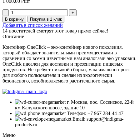
1 000,00
₽
шт
Количество
товара
В корзину
Покупка в 1 клик
Контейнер
Добавить в список желаний
One
14
посетителей смотрят этот товар прямо сейчас!
Click
Описание
Bottom
500
Контейнер OneClick – эко-контейнер нового поколения,
(50
который обладает значительными преимуществами в
шт
сравнении со всеми известными нам аналогами эко-упаковки.
в
OneClick идеален для доставки и презентации пищевых
упаковке)
продуктов. Не требует никакой сборки, максимально прост
для любого пользователя и сделан из экологически
безопасного, возобновляемого растительного сырья.
г. Москва, пос. Сосенское, 22-й
км Калужского шоссе, здание 10
Телефон: +7 967 284-44-47
Email: support@indigma-
products.ru
Меню