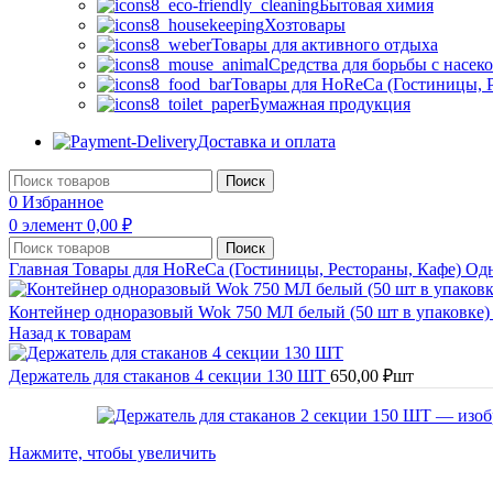
Бытовая химия
Хозтовары
Товары для активного отдыха
Средства для борьбы с насе
Товары для HoReCa (Гостиницы, Р
Бумажная продукция
Доставка и оплата
Поиск
0
Избранное
0
элемент
0,00
₽
Поиск
Главная
Товары для HoReCa (Гостиницы, Рестораны, Кафе)
Одн
Контейнер одноразовый Wok 750 МЛ белый (50 шт в упаковке
Назад к товарам
Держатель для стаканов 4 секции 130 ШТ
650,00
₽
шт
Нажмите, чтобы увеличить