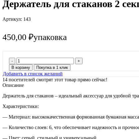
Держатель для стаканов 2 се
Артикул:
143
450,00
₽
упаковка
Количество
товара
В корзину
Покупка в 1 клик
Держатель
Добавить в список желаний
для
14
посетителей смотрят этот товар прямо сейчас!
стаканов
Описание
2
секции
Держатель для стаканов – идеальный аксессуар для удобной тр
150
ШТ
Характеристики:
— Материал: высококачественная формованная бумажная масса,
— Количество слоев: 6, что обеспечивает надежность и прочнос
— Цвет: серый, стильный и универсальный.