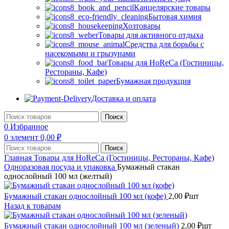
Канцелярские товары
Бытовая химия
Хозтовары
Товары для активного отдыха
Средства для борьбы с
насекомыми и грызунами
Товары для HoReCa (Гостиницы,
Рестораны, Кафе)
Бумажная продукция
Доставка и оплата
Поиск
0
Избранное
0
элемент
0,00
₽
Поиск
Главная
Товары для HoReCa (Гостиницы, Рестораны, Кафе)
Одноразовая посуда и упаковка
Бумажный стакан
однослойный 100 мл (желтый)
Бумажный стакан однослойный 100 мл (кофе)
2,00
₽
шт
Назад к товарам
Бумажный стакан однослойный 100 мл (зеленый)
2,00
₽
шт