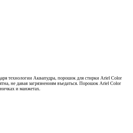
аря технологии Аквапудра, порошок для стирки Ariel Color
тна, не давая загрязнениям въедаться. Порошок Ariel Color
тничках и манжетах.