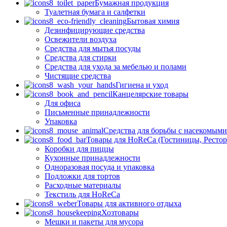
Бумажная продукция
Туалетная бумага и салфетки
Бытовая химия
Дезинфицирующие средства
Освежители воздуха
Средства для мытья посуды
Средства для стирки
Средства для ухода за мебелью и полами
Чистящие средства
Гигиена и уход
Канцелярские товары
Для офиса
Письменные принадлежности
Упаковка
Средства для борьбы с насекомым
Товары для HoReCa (Гостиницы, Рестор
Коробки для пиццы
Кухонные принадлежности
Одноразовая посуда и упаковка
Подложки для тортов
Расходные материалы
Текстиль для HoReCa
Товары для активного отдыха
Хозтовары
Мешки и пакеты для мусора