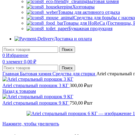
Бытовая химия
Хозтовары
Товары для активного отдыха
Средства для борьбы с насе
Товары для HoReCa (Гостиницы, Р
Бумажная продукция
Доставка и оплата
Поиск
0
Избранное
0
элемент
0,00
₽
Поиск
Главная
Бытовая химия
Средства для стирки
Ariel стиральный
Ariel стиральный порошок 3 КГ
300,00
₽
шт
Назад к товарам
Ariel стиральный порошок 9 КГ
750,00
₽
шт
Нажмите, чтобы увеличить