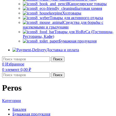
Канцелярские товары
Бытовая химия
Хозтовары
Товары для активного отдыха
Средства для борьбы с
насекомыми и грызунами
Товары для HoReCa (Гостиницы,
Рестораны, Кафе)
Бумажная продукция
Доставка и оплата
Поиск
0
Избранное
0
элемент
0,00
₽
Поиск
Peros
Категории
Бакалея
Бумажная продукция