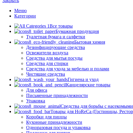
Закрыть
Меню
Категории
Все товары
Бумажная продукция
Туалетная бумага и салфетки
Бытовая химия
Дезинфицирующие средства
Освежители воздуха
Средства для мытья посуды
Средства для стирки
Средства для ухода за мебелью и полами
Чистящие средства
Гигиена и уход
Канцелярские товары
Для офиса
Письменные принадлежности
Упаковка
Средства для борьбы с насекомым
Товары для HoReCa (Гостиницы, Рестор
Коробки для пиццы
Кухонные принадлежности
Одноразовая посуда и упаковка
Подложки для тортов