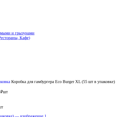
комыми и грызунами
естораны, Кафе)
аковка
Коробка для гамбургера Eco Burger XL (55 шт в упаковке)
0
₽
шт
шт