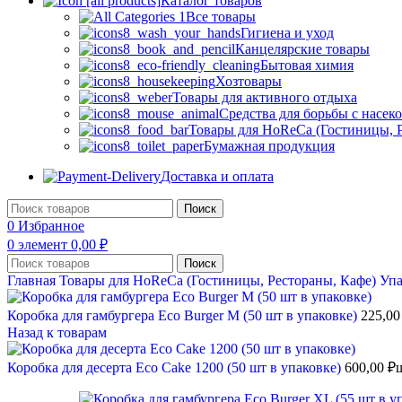
Каталог товаров
Все товары
Гигиена и уход
Канцелярские товары
Бытовая химия
Хозтовары
Товары для активного отдыха
Средства для борьбы с насе
Товары для HoReCa (Гостиницы, Р
Бумажная продукция
Доставка и оплата
Поиск
0
Избранное
0
элемент
0,00
₽
Поиск
Главная
Товары для HoReCa (Гостиницы, Рестораны, Кафе)
Уп
Коробка для гамбургера Eco Burger M (50 шт в упаковке)
225,0
Назад к товарам
Коробка для десерта Eco Cake 1200 (50 шт в упаковке)
600,00
₽